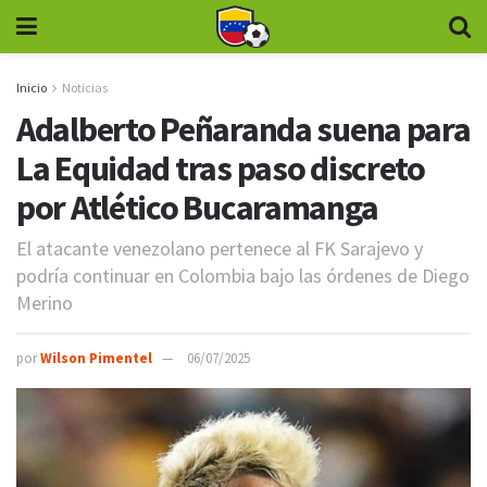
Inicio
Noticias
Adalberto Peñaranda suena para
La Equidad tras paso discreto
por Atlético Bucaramanga
El atacante venezolano pertenece al FK Sarajevo y
podría continuar en Colombia bajo las órdenes de Diego
Merino
por
Wilson Pimentel
06/07/2025