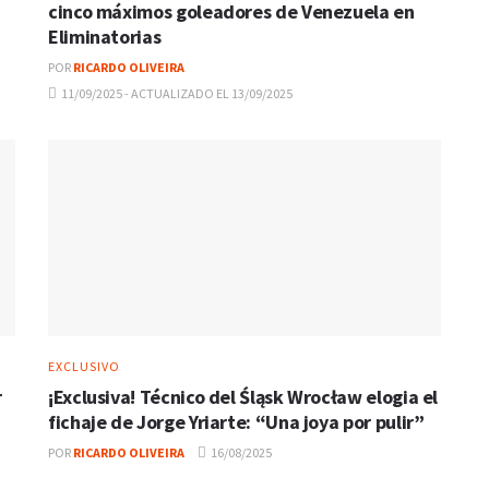
cinco máximos goleadores de Venezuela en
Eliminatorias
POR
RICARDO OLIVEIRA
11/09/2025 - ACTUALIZADO EL 13/09/2025
EXCLUSIVO
r
¡Exclusiva! Técnico del Śląsk Wrocław elogia el
fichaje de Jorge Yriarte: “Una joya por pulir”
POR
RICARDO OLIVEIRA
16/08/2025