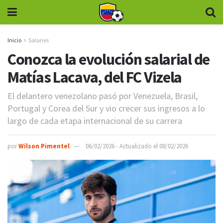
Inicio
Salaries
Conozca la evolución salarial de
Matías Lacava, del FC Vizela
El delantero venezolano pasó por Venezuela, Brasil,
Portugal y Corea del Sur y vio crecer sus ingresos a lo
largo de cada etapa internacional de su carrera
por
Wilson Pimentel
06/02/2026 - Actualizado el 08/02/2026