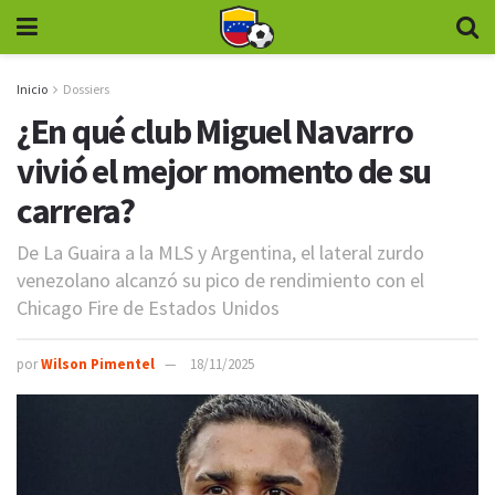
Inicio
Dossiers
¿En qué club Miguel Navarro
vivió el mejor momento de su
carrera?
De La Guaira a la MLS y Argentina, el lateral zurdo
venezolano alcanzó su pico de rendimiento con el
Chicago Fire de Estados Unidos
por
Wilson Pimentel
18/11/2025