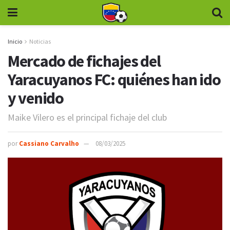
Inicio
Noticias
Mercado de fichajes del
Yaracuyanos FC: quiénes han ido
y venido
Maike Vilero es el principal fichaje del club
por
Cassiano Carvalho
08/03/2025