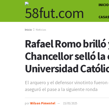
INICIO
CASAS
Inicio
Noticias
Rafael Romo brilló 
Chancellor selló la 
Universidad Católi
El arquero y el defensor vinotinto fueron
aseguró el pase a la siguiente ronda
por
Wilson Pimentel
15/05/2025