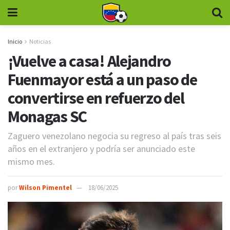
Inicio
Noticias
¡Vuelve a casa! Alejandro
Fuenmayor está a un paso de
convertirse en refuerzo del
Monagas SC
Zaguero venezolano negocia su regreso al país tras seis
años en el extranjero y podría ser anunciado este
mismo mes.
por
Wilson Pimentel
18/06/2025