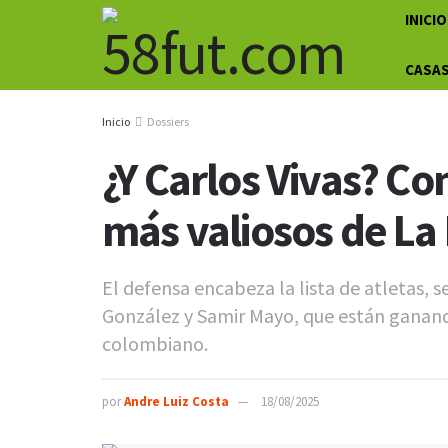
INICIO
CASAS
Inicio
Dossiers
¿Y Carlos Vivas? Co
más valiosos de La
El defensa encabeza la lista de atletas,
González y Samir Mayo, que están ganand
colombiano.
por
Andre Luiz Costa
18/08/2025