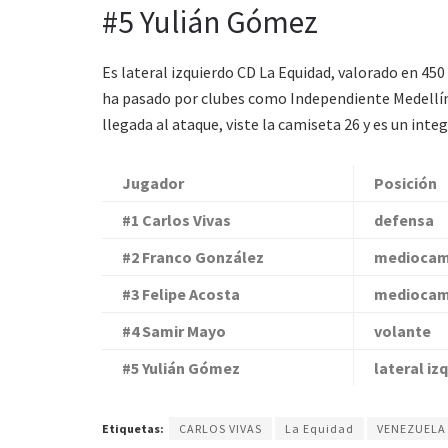
#5 Yulián Gómez
Es lateral izquierdo CD La Equidad, valorado en 450 
ha pasado por clubes como Independiente Medellín
llegada al ataque, viste la camiseta 26 y es un inte
Jugador
Posición
#1 Carlos Vivas
defensa
#2 Franco González
mediocam
#3 Felipe Acosta
mediocam
#4 Samir Mayo
volante
#5 Yulián Gómez
lateral iz
Etiquetas:
CARLOS VIVAS
La Equidad
VENEZUELA