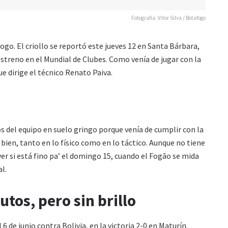
Fotografia: Vitor Silva / Botafogo
ogo. El criollo se reportó este jueves 12 en Santa Bárbara,
estreno en el Mundial de Clubes. Como venía de jugar con la
ue dirige el técnico Renato Paiva.
 del equipo en suelo gringo porque venía de cumplir con la
r bien, tanto en lo físico como en lo táctico. Aunque no tiene
er si está fino pa’ el domingo 15, cuando el Fogão se mida
l.
utos, pero sin brillo
 6 de junio contra Bolivia, en la victoria 2-0 en Maturín.