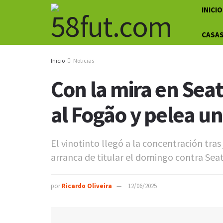
INICIO
CASAS
Inicio
Noticias
Con la mira en Sea
al Fogão y pelea un
El vinotinto llegó a la concentración tras 
arranca de titular el domingo contra Seat
por
Ricardo Oliveira
12/06/2025