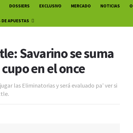
DOSSIERS
EXCLUSIVO
MERCADO
NOTICIAS
O
 DE APUESTAS
ttle: Savarino se suma
 cupo en el once
jugar las Eliminatorias y será evaluado pa’ ver si
tle.