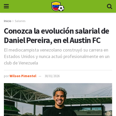
Inicio
Salaries
Conozca la evolución salarial de
Daniel Pereira, en el Austin FC
El mediocampista venezolano construyó su carrera en
Estados Unidos y nunca actuó profesionalmente en un
club de Venezuela
por
Wilson Pimentel
30/01/2026