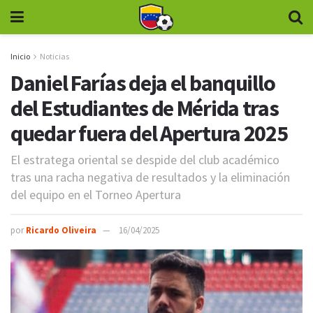
Inicio
Noticias
Daniel Farías deja el banquillo
del Estudiantes de Mérida tras
quedar fuera del Apertura 2025
El estratega oriental se despide del club académico
tras una racha negativa de resultados y la eliminación
del equipo en el Torneo Apertura
por
Ricardo Oliveira
16/04/2025