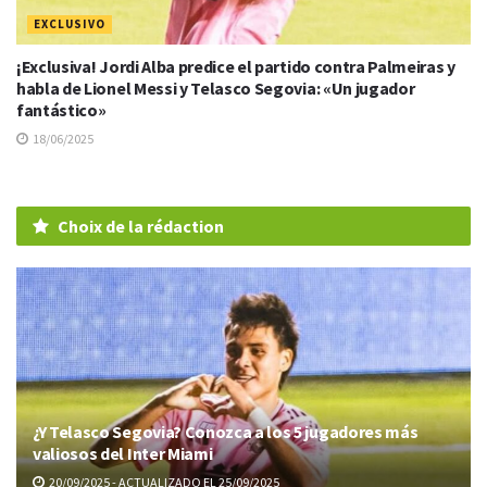
EXCLUSIVO
¡Exclusiva! Jordi Alba predice el partido contra Palmeiras y
habla de Lionel Messi y Telasco Segovia: «Un jugador
fantástico»
18/06/2025
Choix de la rédaction
¿Y Telasco Segovia? Conozca a los 5 jugadores más
valiosos del Inter Miami
20/09/2025 - ACTUALIZADO EL 25/09/2025