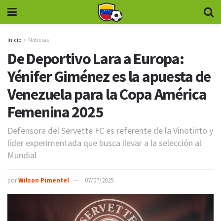
Inicio
Noticias
De Deportivo Lara a Europa:
Yénifer Giménez es la apuesta de
Venezuela para la Copa América
Femenina 2025
Defensora del Servette FC es referente de la Vinotinto y
líder experimentada que busca llevar a la selección al
Mundial
por
Wilson Pimentel
07/07/2025