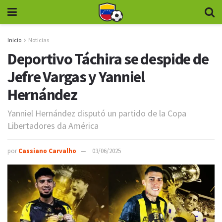
Inicio
Noticias
Deportivo Táchira se despide de
Jefre Vargas y Yanniel
Hernández
Yanniel Hernández disputó un partido de la Copa
Libertadores da América
por
Cassiano Carvalho
03/06/2025