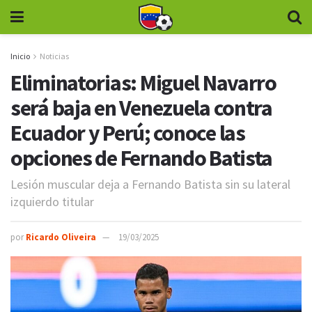
Inicio
Noticias
Eliminatorias: Miguel Navarro
será baja en Venezuela contra
Ecuador y Perú; conoce las
opciones de Fernando Batista
Lesión muscular deja a Fernando Batista sin su lateral
izquierdo titular
por
Ricardo Oliveira
19/03/2025