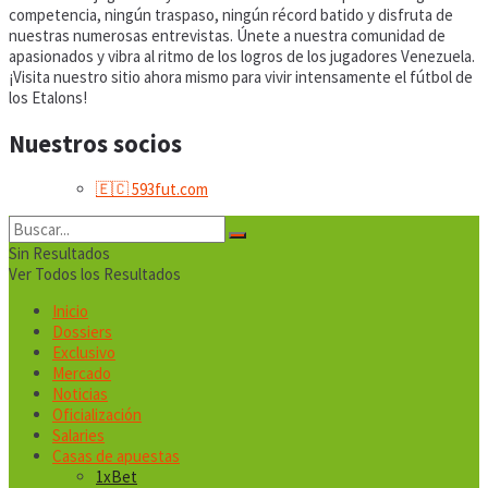
competencia, ningún traspaso, ningún récord batido y disfruta de
nuestras numerosas entrevistas. Únete a nuestra comunidad de
apasionados y vibra al ritmo de los logros de los jugadores Venezuela.
¡Visita nuestro sitio ahora mismo para vivir intensamente el fútbol de
los Etalons!
Nuestros socios
🇪🇨 593fut.com
Sin Resultados
Ver Todos los Resultados
Inicio
Dossiers
Exclusivo
Mercado
Noticias
Oficialización
Salaries
Casas de apuestas
1xBet