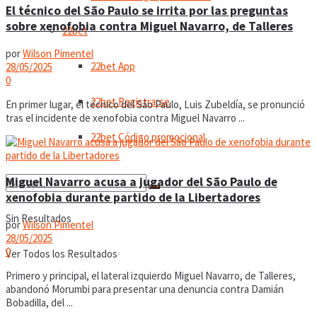
El técnico del São Paulo se irrita por las preguntas
sobre xenofobia contra Miguel Navarro, de Talleres
22bet
por
Wilson Pimentel
22bet App
28/05/2025
0
22bet Registrarse
En primer lugar, el técnico del São Paulo, Luis Zubeldía, se pronunció
tras el incidente de xenofobia contra Miguel Navarro ...
22bet Código promocional
Miguel Navarro acusa a jugador del São Paulo de
xenofobia durante partido de la Libertadores
Sin Resultados
por
Wilson Pimentel
28/05/2025
0
Ver Todos los Resultados
Primero y principal, el lateral izquierdo Miguel Navarro, de Talleres,
abandonó Morumbi para presentar una denuncia contra Damián
Bobadilla, del ...