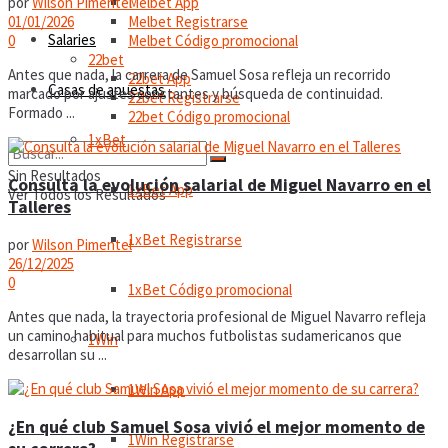
Melbet App
por
Wilson Pimentel
Melbet Registrarse
01/01/2026
Salaries
Melbet Código promocional
0
22bet
Antes que nada, la carrera de Samuel Sosa refleja un recorrido
22bet App
Casas de apuestas
marcado por ajustes constantes y búsqueda de continuidad.
22bet Registrarse
Formado ...
22bet Código promocional
1xBet
Sin Resultados
Consulta la evolución salarial de Miguel Navarro en el
1xBet App
Ver Todos los Resultados
Talleres
1xBet Registrarse
por
Wilson Pimentel
26/12/2025
0
1xBet Código promocional
Antes que nada, la trayectoria profesional de Miguel Navarro refleja
un camino habitual para muchos futbolistas sudamericanos que
1Win
desarrollan su ...
1Win App
¿En qué club Samuel Sosa vivió el mejor momento de
1Win Registrarse