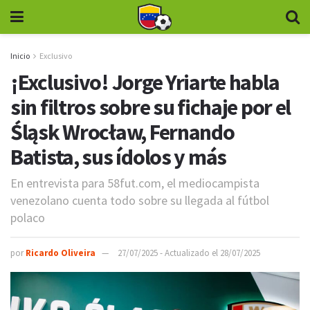
Inicio
Exclusivo
¡Exclusivo! Jorge Yriarte habla
sin filtros sobre su fichaje por el
Śląsk Wrocław, Fernando
Batista, sus ídolos y más
En entrevista para 58fut.com, el mediocampista
venezolano cuenta todo sobre su llegada al fútbol
polaco
por
Ricardo Oliveira
27/07/2025 - Actualizado el 28/07/2025