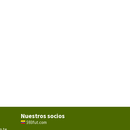
Nuestros socios
593fut.com
o te