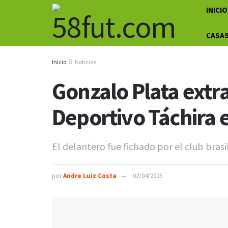
INICIO
CASAS
Inicio
Noticias
Gonzalo Plata extr
Deportivo Táchira 
El delantero fue fichado por el club bras
por
Andre Luiz Costa
02/04/2025