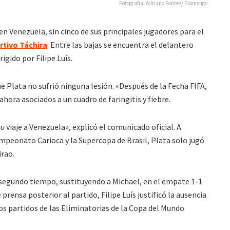
Fotografia: Adriano Fontes/ Flamengo
en Venezuela, sin cinco de sus principales jugadores para el
rtivo Táchira
. Entre las bajas se encuentra el delantero
igido por Filipe Luís.
 Plata no sufrió ninguna lesión. «Después de la Fecha FIFA,
hora asociados a un cuadro de faringitis y fiebre.
viaje a Venezuela», explicó el comunicado oficial. A
ampeonato Carioca y la Supercopa de Brasil, Plata solo jugó
irao.
 segundo tiempo, sustituyendo a Michael, en el empate 1-1
prensa posterior al partido, Filipe Luís justificó la ausencia
los partidos de las Eliminatorias de la Copa del Mundo