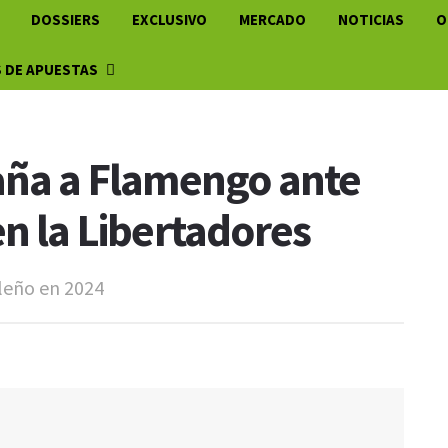
DOSSIERS
EXCLUSIVO
MERCADO
NOTICIAS
O
 DE APUESTAS
aña a Flamengo ante
en la Libertadores
ileño en 2024