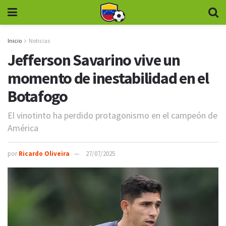
Inicio
Noticias
Jefferson Savarino vive un
momento de inestabilidad en el
Botafogo
El vinotinto ha perdido protagonismo en el campeón de
América
por
Ricardo Oliveira
27/07/2025