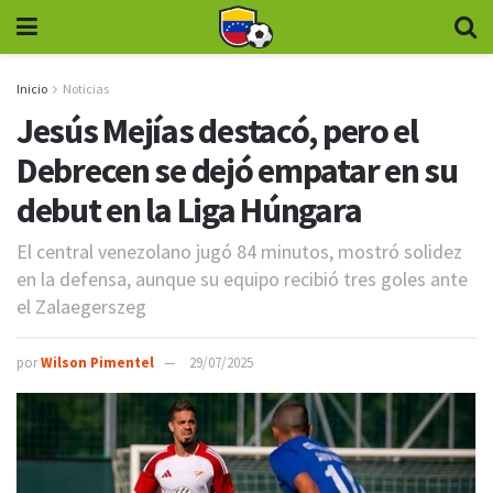
Inicio
Noticias
Jesús Mejías destacó, pero el
Debrecen se dejó empatar en su
debut en la Liga Húngara
El central venezolano jugó 84 minutos, mostró solidez
en la defensa, aunque su equipo recibió tres goles ante
el Zalaegerszeg
por
Wilson Pimentel
29/07/2025