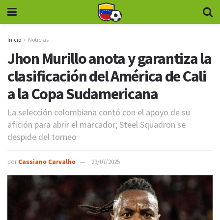
Inicio
Noticias
Jhon Murillo anota y garantiza la
clasificación del América de Cali
a la Copa Sudamericana
La selección colombiana contó con el apoyo de su
afición para abrir el marcador; Steel Squadron se
despide del torneo
por
Cassiano Carvalho
23/07/2025