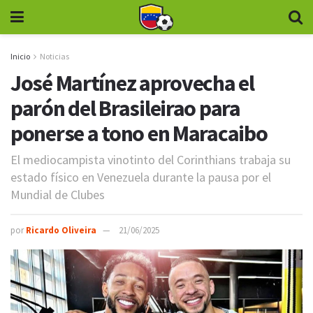
Inicio
Noticias
José Martínez aprovecha el
parón del Brasileirao para
ponerse a tono en Maracaibo
El mediocampista vinotinto del Corinthians trabaja su
estado físico en Venezuela durante la pausa por el
Mundial de Clubes
por
Ricardo Oliveira
21/06/2025