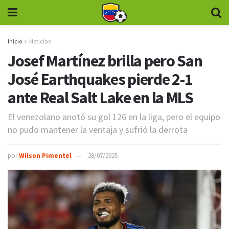
Inicio
Noticias
Josef Martínez brilla pero San
José Earthquakes pierde 2-1
ante Real Salt Lake en la MLS
El venezolano anotó su gol 126 en la liga, pero el equipo
no pudo mantener la ventaja y sufrió la derrota
por
Wilson Pimentel
28/07/2025