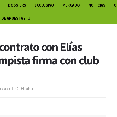
DOSSIERS
EXCLUSIVO
MERCADO
NOTICIAS
O
 DE APUESTAS
contrato con Elías
pista firma con club
 con el FC Haika