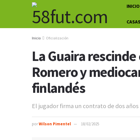
INICIO
CASAS
Inicio
Oficialización
La Guaira rescinde 
Romero y mediocam
finlandés
El jugador firma un contrato de dos años
por
Wilson Pimentel
18/02/2025