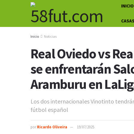
INICIO
CASAS
Inicio
Noticias
Real Oviedo vs Rea
se enfrentarán Sa
Aramburu en LaLig
Los dos internacionales Vinotinto tendr
fútbol español
por
Ricardo Oliveira
19/07/2025