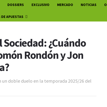
DOSSIERS
EXCLUSIVO
MERCADO
NOTICIAS
O
 DE APUESTAS
l Sociedad: ¿Cuándo
lomón Rondón y Jon
a?
án un doble duelo en la temporada 2025/26 del