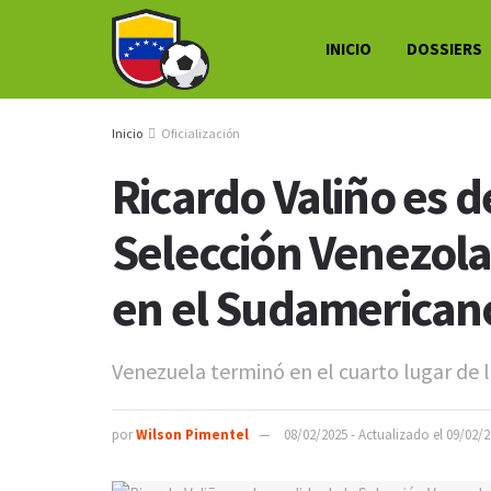
INICIO
DOSSIERS
Inicio
Oficialización
Ricardo Valiño es d
Selección Venezola
en el Sudamerican
Venezuela terminó en el cuarto lugar de 
por
Wilson Pimentel
08/02/2025 - Actualizado el 09/02/