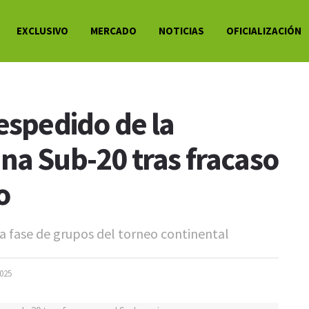
EXCLUSIVO
MERCADO
NOTICIAS
OFICIALIZACIÓN
espedido de la
na Sub-20 tras fracaso
o
la fase de grupos del torneo continental
2025