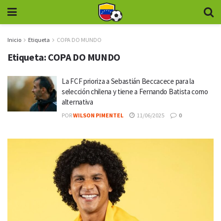
Inicio
Etiqueta
COPA DO MUNDO
Etiqueta:
COPA DO MUNDO
La FCF prioriza a Sebastián Beccacece para la
selección chilena y tiene a Fernando Batista como
alternativa
POR
WILSON PIMENTEL
11/06/2025
0