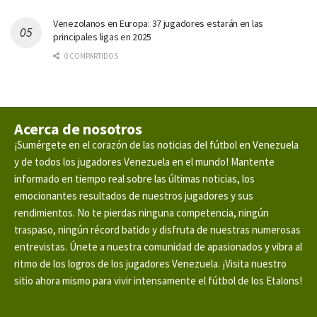
Venezolanos en Europa: 37 jugadores estarán en las
principales ligas en 2025
0 COMPARTIDOS
Acerca de nosotros
¡Sumérgete en el corazón de las noticias del fútbol en Venezuela
y de todos los jugadores Venezuela en el mundo! Mantente
informado en tiempo real sobre las últimas noticias, los
emocionantes resultados de nuestros jugadores y sus
rendimientos. No te pierdas ninguna competencia, ningún
traspaso, ningún récord batido y disfruta de nuestras numerosas
entrevistas. Únete a nuestra comunidad de apasionados y vibra al
ritmo de los logros de los jugadores Venezuela. ¡Visita nuestro
sitio ahora mismo para vivir intensamente el fútbol de los Etalons!