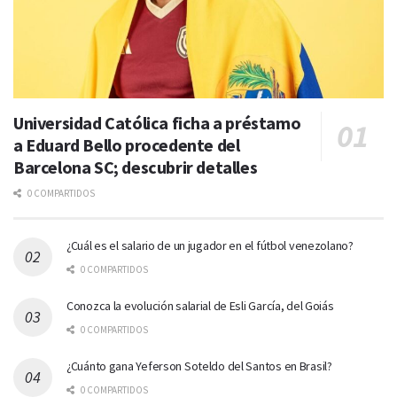
Universidad Católica ficha a préstamo
a Eduard Bello procedente del
Barcelona SC; descubrir detalles
0 COMPARTIDOS
¿Cuál es el salario de un jugador en el fútbol venezolano?
0 COMPARTIDOS
Conozca la evolución salarial de Esli García, del Goiás
0 COMPARTIDOS
¿Cuánto gana Yeferson Soteldo del Santos en Brasil?
0 COMPARTIDOS