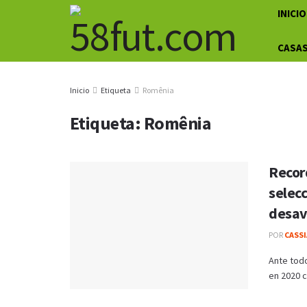
INICIO
CASAS
Inicio
Etiqueta
Romênia
Etiqueta:
Romênia
Recor
selecc
desav
POR
CASS
Ante todo
en 2020 c