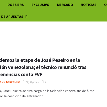
DOSSIERS
EXCLUSIVO
MERCADO
NOTICIAS
O
 DE APUESTAS
demos la etapa de José Peseiro en la
ión venezolana; el técnico renunció tras
enencias con la FVF
IANO CARVALHO
20/01/2025
0
, José Peseiro se hizo cargo de la Selección Venezolana de fútbol
on la condición de entrenador ...