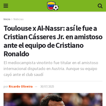
Inicio
Noticias
Toulouse x Al-Nassr: así le fue a
Cristian Cásseres Jr. en amistoso
ante el equipo de Cristiano
Ronaldo
El mediocampista vinotinto fue titular en el amistoso
internacional disputado en Austria. Aunque su equipo
cayó ante el club saudí
por
Ricardo Oliveira
30/07/2025