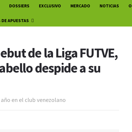
DOSSIERS
EXCLUSIVO
MERCADO
NOTICIAS
O
 DE APUESTAS
debut de la Liga FUTVE,
bello despide a su
año en el club venezolano