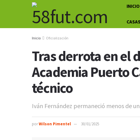
INICIO
CASAS
Inicio
Oficialización
Tras derrota en el 
Academia Puerto Ca
técnico
Iván Fernández permaneció menos de un 
por
Wilson Pimentel
30/01/2025