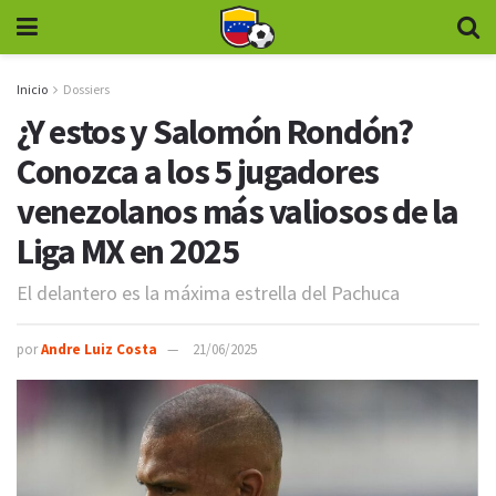
Inicio
Dossiers
¿Y estos y Salomón Rondón?
Conozca a los 5 jugadores
venezolanos más valiosos de la
Liga MX en 2025
El delantero es la máxima estrella del Pachuca
por
Andre Luiz Costa
21/06/2025