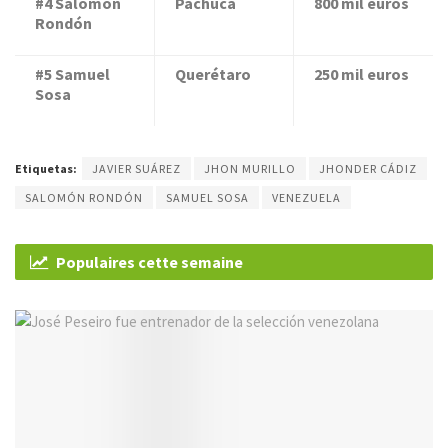
#4 Salomón
Pachuca
800 mil euros
Rondón
#5 Samuel
Querétaro
250 mil euros
Sosa
Etiquetas:
JAVIER SUÁREZ
JHON MURILLO
JHONDER CÁDIZ
SALOMÓN RONDÓN
SAMUEL SOSA
VENEZUELA
Populaires cette semaine