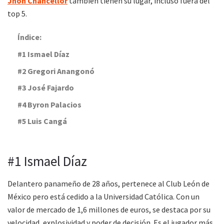
Jhon Chancellor
también tienen su lugar, incluso fuera del
top 5.
Índice:
#1 Ismael Díaz
#2 Gregori Anangonó
#3 José Fajardo
#4 Byron Palacios
#5 Luis Cangá
#1 Ismael Díaz
Delantero panameño de 28 años, pertenece al Club León de
México pero está cedido a la Universidad Católica. Con un
valor de mercado de 1,6 millones de euros, se destaca por su
velocidad, explosividad y poder de decisión. Es el jugador más