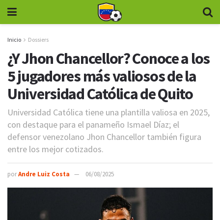
Inicio
Dossiers
¿Y Jhon Chancellor? Conoce a los
5 jugadores más valiosos de la
Universidad Católica de Quito
Universidad Católica tiene una plantilla valiosa en 2025,
con destaque para el panameño Ismael Díaz; el
defensor venezolano Jhon Chancellor también figura
entre los mejor cotizados.
por
Andre Luiz Costa
06/08/2025