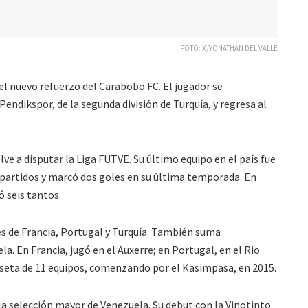
FOTO: X/YONATHAN DEL VALLE
el nuevo refuerzo del Carabobo FC. El jugador se
Pendikspor, de la segunda división de Turquía, y regresa al
elve a disputar la Liga FUTVE. Su último equipo en el país fue
 partidos y marcó dos goles en su última temporada. En
ó seis tantos.
bes de Francia, Portugal y Turquía. También suma
a. En Francia, jugó en el Auxerre; en Portugal, en el Rio
amiseta de 11 equipos, comenzando por el Kasimpasa, en 2015.
a selección mayor de Venezuela. Su debut con la Vinotinto