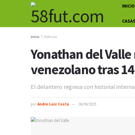
INICIO
CASAS
Inicio
Noticias
Yonathan del Valle 
venezolano tras 14
El delantero regresa con historial interna
por
Andre Luiz Costa
06/08/2025