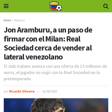
Inicio
Noticias
Jon Aramburu, a un paso de
firmar con el Milan: Real
Sociedad cerca de vender al
lateral venezolano
El club italiano avanza con una oferta de 15 millones de
euros; el jugador no viajó con la Real Sociedad en la
pretemporada
por
Ricardo Oliveira
01/08/2025