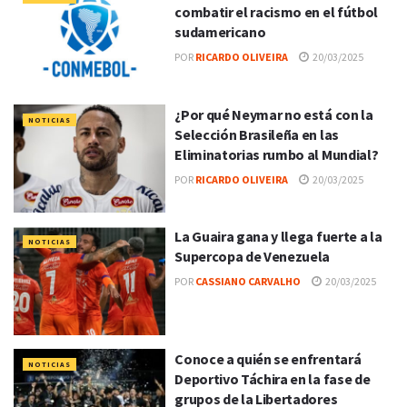
combatir el racismo en el fútbol
sudamericano
POR
RICARDO OLIVEIRA
20/03/2025
¿Por qué Neymar no está con la
NOTICIAS
Selección Brasileña en las
Eliminatorias rumbo al Mundial?
POR
RICARDO OLIVEIRA
20/03/2025
La Guaira gana y llega fuerte a la
NOTICIAS
Supercopa de Venezuela
POR
CASSIANO CARVALHO
20/03/2025
Conoce a quién se enfrentará
NOTICIAS
Deportivo Táchira en la fase de
grupos de la Libertadores