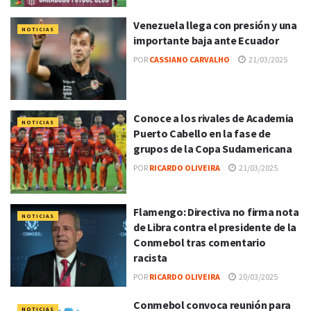
Venezuela llega con presión y una
NOTICIAS
importante baja ante Ecuador
POR
CASSIANO CARVALHO
21/03/2025
Conoce a los rivales de Academia
NOTICIAS
Puerto Cabello en la fase de
grupos de la Copa Sudamericana
POR
RICARDO OLIVEIRA
21/03/2025
Flamengo: Directiva no firma nota
NOTICIAS
de Libra contra el presidente de la
Conmebol tras comentario
racista
POR
RICARDO OLIVEIRA
20/03/2025
Conmebol convoca reunión para
NOTICIAS