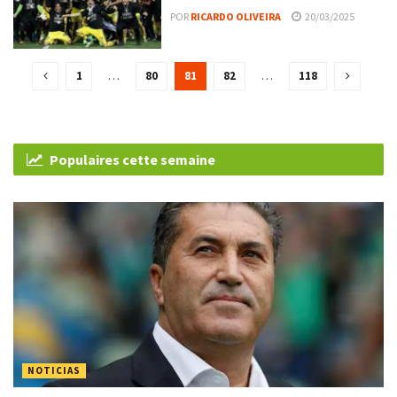
POR
RICARDO OLIVEIRA
20/03/2025
1
…
80
81
82
…
118
Populaires cette semaine
NOTICIAS