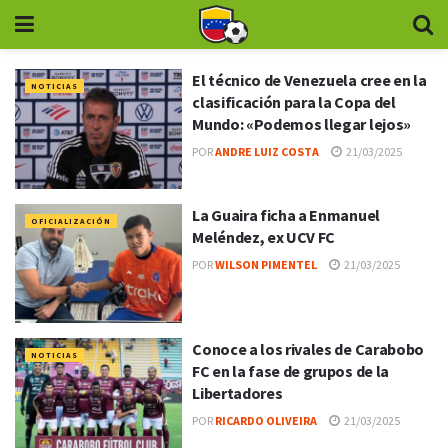
El técnico de Venezuela cree en la
NOTICIAS
clasificación para la Copa del
Mundo: «Podemos llegar lejos»
POR
ANDRE LUIZ COSTA
21/03/2025
La Guaira ficha a Enmanuel
OFICIALIZACIÓN
Meléndez, ex UCV FC
POR
WILSON PIMENTEL
21/03/2025
Conoce a los rivales de Carabobo
NOTICIAS
FC en la fase de grupos de la
Libertadores
POR
RICARDO OLIVEIRA
21/03/2025