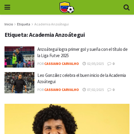
Inicio
Etiqueta
Academia Anzoátegui
Etiqueta:
Academia Anzoátegui
Anzoátegui logra primer gol y sueña con el título de
la Liga Futve 2025
POR
CASSIANO CARVALHO
02/05/2025
0
Leo González celebra el buen inicio de la Academia
Azoátegui
POR
CASSIANO CARVALHO
07/02/2025
0