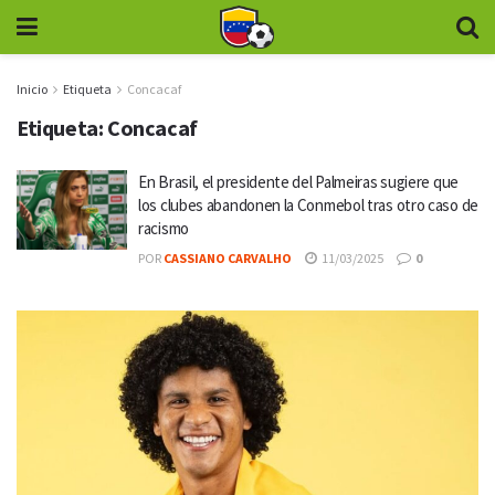
Inicio
Etiqueta
Concacaf
Etiqueta:
Concacaf
En Brasil, el presidente del Palmeiras sugiere que
los clubes abandonen la Conmebol tras otro caso de
racismo
POR
CASSIANO CARVALHO
11/03/2025
0