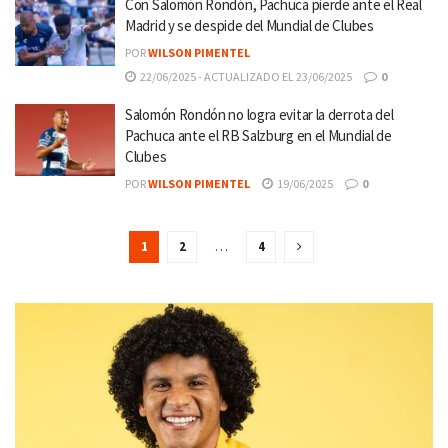
Con Salomón Rondón, Pachuca pierde ante el Real
Madrid y se despide del Mundial de Clubes
POR
WILSON PIMENTEL
22/06/2025 - ACTUALIZADO EL 23/06/2025
0
Salomón Rondón no logra evitar la derrota del
Pachuca ante el RB Salzburg en el Mundial de
Clubes
POR
WILSON PIMENTEL
19/06/2025
0
1
2
…
4