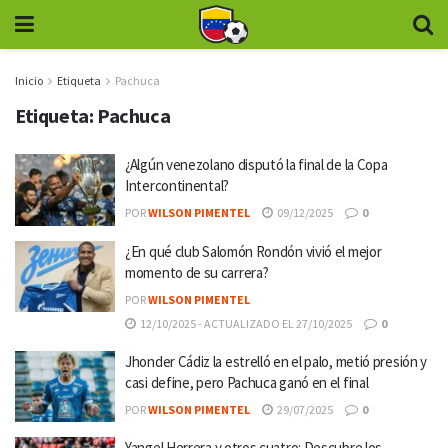
Inicio
Etiqueta
Pachuca
Etiqueta:
Pachuca
¿Algún venezolano disputó la final de la Copa
Intercontinental?
POR
WILSON PIMENTEL
09/12/2025
0
¿En qué club Salomón Rondón vivió el mejor
momento de su carrera?
POR
WILSON PIMENTEL
12/10/2025 - ACTUALIZADO EL 27/10/2025
0
Jhonder Cádiz la estrelló en el palo, metió presión y
casi define, pero Pachuca ganó en el final
POR
WILSON PIMENTEL
29/07/2025
0
Yangel Herrera y otros cuatro: Descubre los