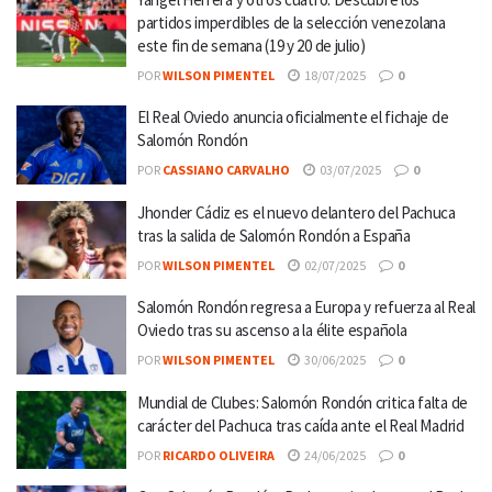
partidos imperdibles de la selección venezolana
este fin de semana (19 y 20 de julio)
POR
WILSON PIMENTEL
18/07/2025
0
El Real Oviedo anuncia oficialmente el fichaje de
Salomón Rondón
POR
CASSIANO CARVALHO
03/07/2025
0
Jhonder Cádiz es el nuevo delantero del Pachuca
tras la salida de Salomón Rondón a España
POR
WILSON PIMENTEL
02/07/2025
0
Salomón Rondón regresa a Europa y refuerza al Real
Oviedo tras su ascenso a la élite española
POR
WILSON PIMENTEL
30/06/2025
0
Mundial de Clubes: Salomón Rondón critica falta de
carácter del Pachuca tras caída ante el Real Madrid
POR
RICARDO OLIVEIRA
24/06/2025
0