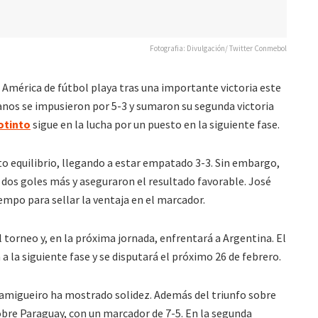
Fotografia: Divulgación/ Twitter Conmebol
a América de fútbol playa tras una importante victoria este
lanos se impusieron por 5-3 y sumaron su segunda victoria
otinto
sigue en la lucha por un puesto en la siguiente fase.
to equilibrio, llegando a estar empatado 3-3. Sin embargo,
dos goles más y aseguraron el resultado favorable. José
empo para sellar la ventaja en el marcador.
 torneo y, en la próxima jornada, enfrentará a Argentina. El
 a la siguiente fase y se disputará el próximo 26 de febrero.
 Lamigueiro ha mostrado solidez. Además del triunfo sobre
obre Paraguay, con un marcador de 7-5. En la segunda