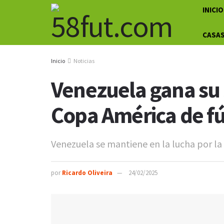
INICIO
CASAS
Inicio
Noticias
Venezuela gana su 
Copa América de fú
Venezuela se mantiene en la lucha por la 
por
Ricardo Oliveira
24/02/2025