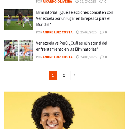
POR
RICARDO OLIVEIRA
25/03/2025
0
Eliminatorias: ¿Qué selecciones compiten con
Venezuela por un lugar en la repesca para el
Mundial?
POR
ANDRE LUIZ COSTA
25/03/2025
0
Venezuela vs Perú: ¿Cuál es el historial del
enfrentamiento en las Eliminatorias?
POR
ANDRE LUIZ COSTA
24/03/2025
0
1
2