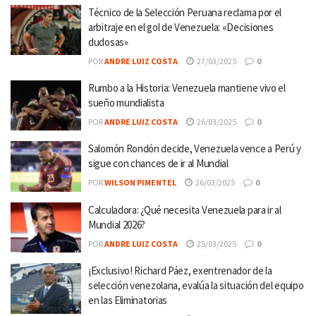
Técnico de la Selección Peruana reclama por el
arbitraje en el gol de Venezuela: «Decisiones
dudosas»
POR
ANDRE LUIZ COSTA
27/03/2025
0
Rumbo a la Historia: Venezuela mantiene vivo el
sueño mundialista
POR
ANDRE LUIZ COSTA
26/03/2025
0
Salomón Rondón decide, Venezuela vence a Perú y
sigue con chances de ir al Mundial
POR
WILSON PIMENTEL
26/03/2025
0
Calculadora: ¿Qué necesita Venezuela para ir al
Mundial 2026?
POR
ANDRE LUIZ COSTA
25/03/2025
0
¡Exclusivo! Richard Páez, exentrenador de la
selección venezolana, evalúa la situación del equipo
en las Eliminatorias