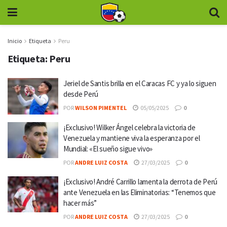
Inicio
Etiqueta
Peru
Etiqueta:
Peru
Jeriel de Santis brilla en el Caracas FC y ya lo siguen
desde Perú
POR
WILSON PIMENTEL
05/05/2025
0
¡Exclusivo! Wilker Ángel celebra la victoria de
Venezuela y mantiene viva la esperanza por el
Mundial: «El sueño sigue vivo»
POR
ANDRE LUIZ COSTA
27/03/2025
0
¡Exclusivo! André Carrillo lamenta la derrota de Perú
ante Venezuela en las Eliminatorias: “Tenemos que
hacer más”
POR
ANDRE LUIZ COSTA
27/03/2025
0