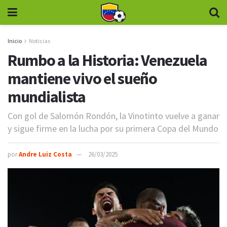
Inicio
Noticias
Rumbo a la Historia: Venezuela
mantiene vivo el sueño
mundialista
Con gol de Salomón Rondón, la Vinotinto vuelve a ganar
y sigue firme en la lucha por su primera Copa del Mundo
por
Andre Luiz Costa
26/03/2025