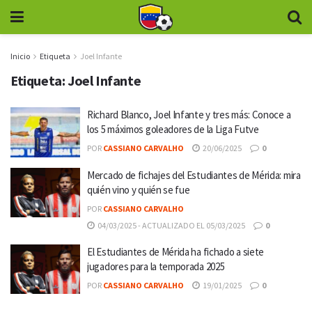
Inicio
Etiqueta
Joel Infante
Etiqueta:
Joel Infante
Richard Blanco, Joel Infante y tres más: Conoce a
los 5 máximos goleadores de la Liga Futve
POR
CASSIANO CARVALHO
20/06/2025
0
Mercado de fichajes del Estudiantes de Mérida: mira
quién vino y quién se fue
POR
CASSIANO CARVALHO
04/03/2025 - ACTUALIZADO EL 05/03/2025
0
El Estudiantes de Mérida ha fichado a siete
jugadores para la temporada 2025
POR
CASSIANO CARVALHO
19/01/2025
0