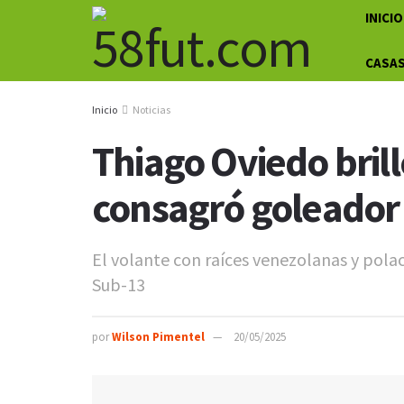
INICIO
CASAS
Inicio
Noticias
Thiago Oviedo brill
consagró goleador 
El volante con raíces venezolanas y pola
Sub-13
por
Wilson Pimentel
20/05/2025