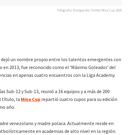
Fotografia: Divulgación/ Twitter Mina Cup 2025
i, dejó un nombre propio entre los talentos emergentes con
do en 2013, fue reconocido como el ‘Máximo Goleador’ del
tencias en apenas cuatro encuentros con la Liga Academy.
s Sub-12 y Sub-13, reunió a 16 equipos y a más de 200
 título, la
Mina Cup
repartió cuatro cupos para su edición
imo año.
 padre venezolano y madre polaca. Actualmente reside en
tbolísticamente en academias de alto nivel en la región.