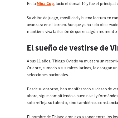
En la
Mina Cup
, lució el dorsal 10 y fue el principa
Su visión de juego, movilidad y buena lectura en c
avanzara en el torneo. Aunque ya ha sido observad
mantiene viva la ilusión de que en algún momento 
El sueño de vestirse de V
A sus 11 años, Thiago Oviedo ya muestra un recorr
Oriente, sumado a sus raíces latinas, le otorgan un
selecciones nacionales.
Desde su entorno, han manifestado su deseo de ver
ahora, sigue compitiendo a buen nivel y formándose
solo refleja su talento, sino también su constancia
El nombre de Thiago empieza a sonar entre los jóv