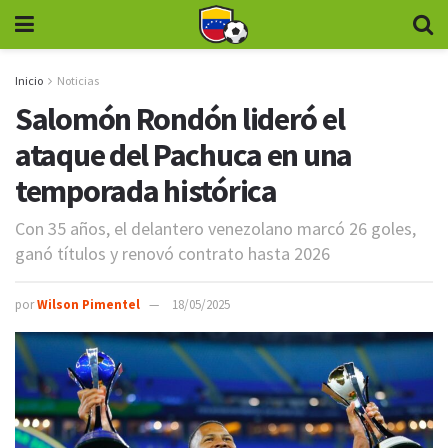
Inicio
Noticias
Salomón Rondón lideró el
ataque del Pachuca en una
temporada histórica
Con 35 años, el delantero venezolano marcó 26 goles,
ganó títulos y renovó contrato hasta 2026
por
Wilson Pimentel
18/05/2025