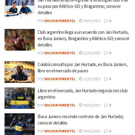
su paso por Atlético-GO y Bragantino; conocer
detalles
POR
WILSON PIMENTEL
04/03/2025
0
Club argentino llega a un acuerdo con Jan Hurtado,
ex Boca Juniors, Bragantino y Atlético-GO; conocer
detalles
POR
WILSON PIMENTEL
21/02/2025
0
Cuiabá consulta por Jan Hurtado, ex Boca Juniors,
libre en el mercado de pases
POR
WILSON PIMENTEL
12/02/2025
0
Libre en el mercado, Jan Hurtado negocia con club
argentino
POR
WILSON PIMENTEL
06/02/2025
0
Boca Juniors rescinde contrato de Jan Hurtado;
conocer detalles
POR
WILSON PIMENTEL
04/02/2025
0