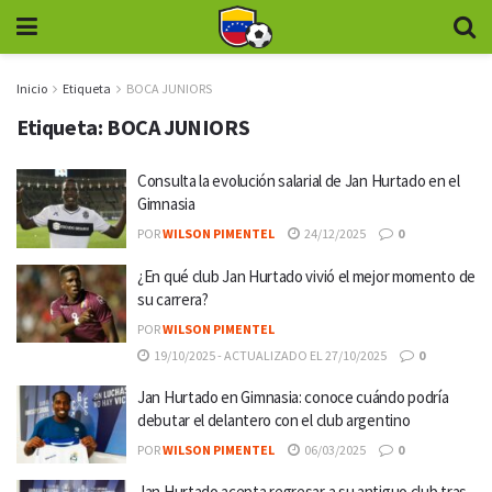
Inicio
Etiqueta
BOCA JUNIORS
Etiqueta:
BOCA JUNIORS
Consulta la evolución salarial de Jan Hurtado en el
Gimnasia
POR
WILSON PIMENTEL
24/12/2025
0
¿En qué club Jan Hurtado vivió el mejor momento de
su carrera?
POR
WILSON PIMENTEL
19/10/2025 - ACTUALIZADO EL 27/10/2025
0
Jan Hurtado en Gimnasia: conoce cuándo podría
debutar el delantero con el club argentino
POR
WILSON PIMENTEL
06/03/2025
0
Jan Hurtado acepta regresar a su antiguo club tras