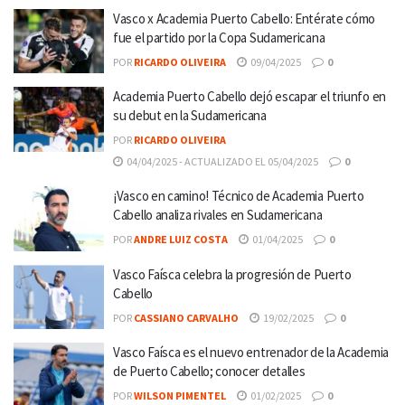
Vasco x Academia Puerto Cabello: Entérate cómo
fue el partido por la Copa Sudamericana
POR
RICARDO OLIVEIRA
09/04/2025
0
Academia Puerto Cabello dejó escapar el triunfo en
su debut en la Sudamericana
POR
RICARDO OLIVEIRA
04/04/2025 - ACTUALIZADO EL 05/04/2025
0
¡Vasco en camino! Técnico de Academia Puerto
Cabello analiza rivales en Sudamericana
POR
ANDRE LUIZ COSTA
01/04/2025
0
Vasco Faísca celebra la progresión de Puerto
Cabello
POR
CASSIANO CARVALHO
19/02/2025
0
Vasco Faísca es el nuevo entrenador de la Academia
de Puerto Cabello; conocer detalles
POR
WILSON PIMENTEL
01/02/2025
0