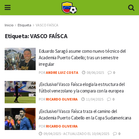
Inicio
Etiqueta
VASCO FAÍSCA
Etiqueta:
VASCO FAÍSCA
Eduardo Saragó asume como nuevo técnico del
Academia Puerto Cabello; tras un semestre
irregular
POR
ANDRE LUIZ COSTA
08/06/2025
0
¡Exclusiva! Vasco Faísca elogia la estructura del
fútbol venezolano y la compara con la europea
POR
RICARDO OLIVEIRA
11/04/2025
0
¡Exclusivo! Vasco Faísca traza el camino del
Academia Puerto Cabello en la Copa Sudamericana
POR
RICARDO OLIVEIRA
09/04/2025 - ACTUALIZADO EL 10/04/2025
0